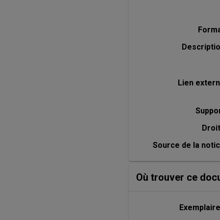
Form
Descripti
Lien exter
Suppo
Droi
Source de la noti
Où trouver ce doc
Exemplair