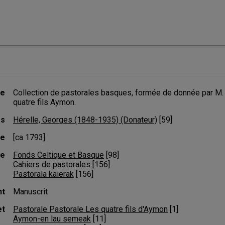
re
Collection de pastorales basques, formée de donnée par M. G.
quatre fils Aymon.
rs
Hérelle, Georges (1848-1935) (Donateur)
 [
59
]
te
[ca 1793]
ue
Fonds Celtique et Basque
 [
98
]
Cahiers de pastorales
 [
156
]
Pastorala kaierak
 [
156
]
nt
Manuscrit
et
Pastorale Pastorale Les quatre fils d'Aymon
 [
1
]
Aymon-en lau semeak
 [
11
]