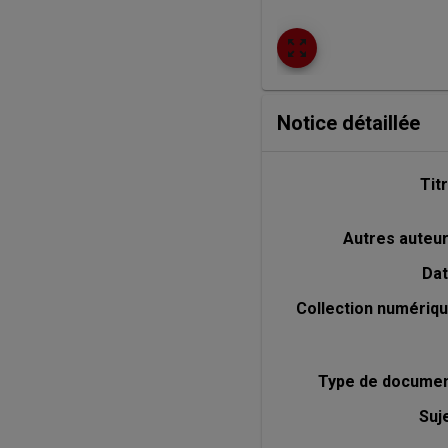
zoom_out_map
Notice détaillée
Tit
Autres auteu
Da
Collection numériq
Type de docume
Suj