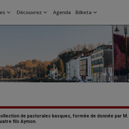
expand_more
expand_more
expand_more
ées
Découvrez
Agenda
Bilketa
ollection de pastorales basques, formée de donnée par M. G.
uatre fils Aymon.