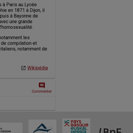
s à Paris au Lycée 
e en 1871 à Dijon, il 
puis à Bayonne de 
 avec une grande 
 l'homosexualité.
 notamment les 
 de compilation et 
 italiens, notamment de 
Wikipédia
comment
Commenter