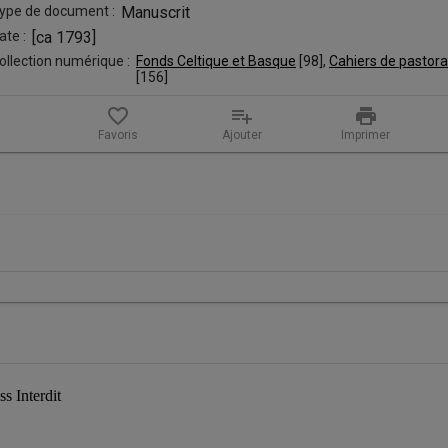
ype de document :
Manuscrit
ate :
[ca 1793]
ollection numérique :
Fonds Celtique et Basque
 [
98
]
, 
Cahiers de pastora
[
156
]
favorite_border
playlist_add
print
Favoris
Ajouter
Imprimer