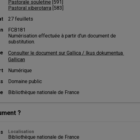
Pastorale souletine
 [
591
]
Pastoral xiberotarra
 [
583
]
at
27 feuillets
on
FCB181
Numérisation effectuée à partir d'un document de
substitution.
ne
Consulter le document sur Gallica / Ikus dokumentua 
Gallican
rt
Numérique
ts
Domaine public
ce
Bibliothèque nationale de France
ument ?
es
Localisation
Bibliothèque nationale de France