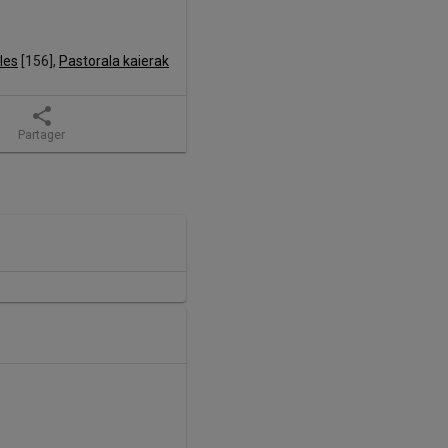
les
 [
156
]
, 
Pastorala kaierak
share
Partager