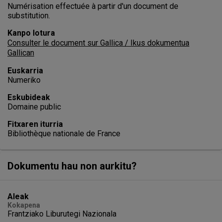
Numérisation effectuée à partir d'un document de
substitution.
Kanpo lotura
Consulter le document sur Gallica / Ikus dokumentua
Gallican
Euskarria
Numeriko
Eskubideak
Domaine public
Fitxaren iturria
Bibliothèque nationale de France
Dokumentu hau non aurkitu?
Aleak
Kokapena
Frantziako Liburutegi Nazionala