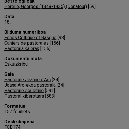
Beste egileak
Hérelle, Georges (1848-1935) (Donateur)
[
59
]
Data
18..
Bilduma numerikoa
Fonds Celtique et Basque
[
98
]
Cahiers de pastorales
[
156
]
Pastorala kaierak
[
156
]
Dokumentu mota
Eskuizkribu
Gaia
Pastorale Jeanne d'Arc
[
24
]
Joana Arc-ekoa pastorala
[
24
]
Pastorale souletine
[
591
]
Pastoral xiberotarra
[
583
]
Formatua
152 feuillets
Deskribapena
FCB174