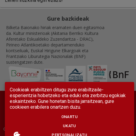
Lehen iruzkina egin ezazu!
Gure bazkideak
Bilketa Baionako hiriak eramaten duen egitasmoa
da. Kultur ministerioak (Akitania Berriko Kultura
Aferetako Eskualdeko Zuzendaritza - DRAC),
Pirineo Atlantikoetako departamenduko
kontseiluak, Euskal Hirigune Elkargoak eta
Frantziako Liburutegia Nazionalak (BNF)
sustengatzen dute.
Cookieak erabiltzen ditugu zure erabiltzaile-
esperientzia hobetzeko eta eduki eta zerbitzu egokiak
eskaintzeko. Gune honetan bisita jarraitzean, gure
cookieen erabilera onartzen duzu.
ONARTU
Legezko oharrak
Erabilpen arau orokorrak
Irisgarritasuna
UKATU
Gurekin harremanetan jarri
Berripapera
Webgunearen mapa
PERTSONALIZATU