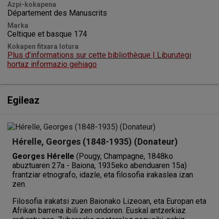
Azpi-kokapena
Département des Manuscrits
Marka
Celtique et basque 174
Kokapen fitxara lotura
Plus d’informations sur cette bibliothèque | Liburutegi
hortaz informazio gehiago
Egileaz
Hérelle, Georges (1848-1935) (Donateur)
Georges Hérelle
(Pougy, Champagne, 1848ko
abuztuaren 27a - Baiona, 1935eko abenduaren 15a)
frantziar etnografo, idazle, eta filosofia irakaslea izan
zen.
Filosofia irakatsi zuen Baionako Lizeoan, eta Europan eta
Afrikan barrena ibili zen ondoren. Euskal antzerkiaz