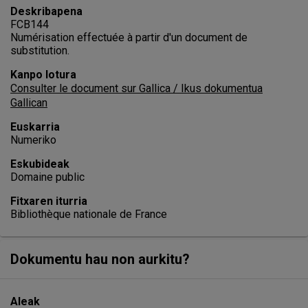
Deskribapena
FCB144
Numérisation effectuée à partir d'un document de
substitution.
Kanpo lotura
Consulter le document sur Gallica / Ikus dokumentua
Gallican
Euskarria
Numeriko
Eskubideak
Domaine public
Fitxaren iturria
Bibliothèque nationale de France
Dokumentu hau non aurkitu?
Aleak