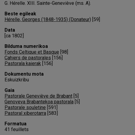
G. Hérelle. XIII. Sainte-Geneviève (ms. A).
Beste egileak
Hérelle, Georges (1848-1935) (Donateur)
[
59
]
Data
[ca 1802]
Bilduma numerikoa
Fonds Celtique et Basque
[
98
]
Cahiers de pastorales
[
156
]
Pastorala kaierak
[
156
]
Dokumentu mota
Eskuizkribu
Gaia
Pastorale Geneviève de Brabant
[
5
]
Genoveva Brabantekoa pastorala
[
5
]
Pastorale souletine
[
591
]
Pastoral xiberotarra
[
583
]
Formatua
41 feuillets