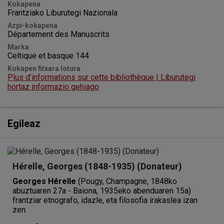
Kokapena
Frantziako Liburutegi Nazionala
Azpi-kokapena
Département des Manuscrits
Marka
Celtique et basque 144
Kokapen fitxara lotura
Plus d’informations sur cette bibliothèque | Liburutegi
hortaz informazio gehiago
Egileaz
Hérelle, Georges (1848-1935) (Donateur)
Georges Hérelle
(Pougy, Champagne, 1848ko
abuztuaren 27a - Baiona, 1935eko abenduaren 15a)
frantziar etnografo, idazle, eta filosofia irakaslea izan
zen.