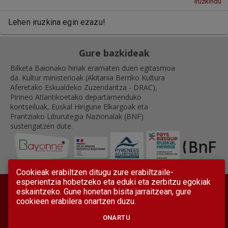
Iruzkindu
Lehen iruzkina egin ezazu!
Gure bazkideak
Bilketa Baionako hiriak eramaten duen egitasmoa
da. Kultur ministerioak (Akitania Berriko Kultura
Aferetako Eskualdeko Zuzendaritza - DRAC),
Pirineo Atlantikoetako departamenduko
kontseiluak, Euskal Hirigune Elkargoak eta
Frantziako Liburutegia Nazionalak (BNF)
sustengatzen dute.
Cookieak erabiltzen ditugu zure erabiltzaile-
esperientzia hobetzeko eta eduki eta zerbitzu egokiak
eskaintzeko. Gune honetan bisita jarraitzean, gure
cookieen erabilera onartzen duzu.
ONARTU