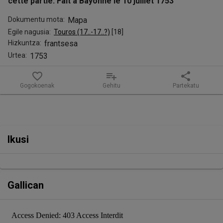
de
cette partie. Fait a Bayonne le 10 juillet 1753
Port.
Dokumentu mota:
Mapa
Egile nagusia:
Touros (17..-17..?)
 [
18
]
1753
Hizkuntza:
frantsesa
.
Urtea:
1753
Plan
favorite_border
playlist_add
share
Gogokoenak
Gehitu
Partekatu
du
front
de
Fitxaren edukia
Ikusi
la
porte
Gallican
de
secours