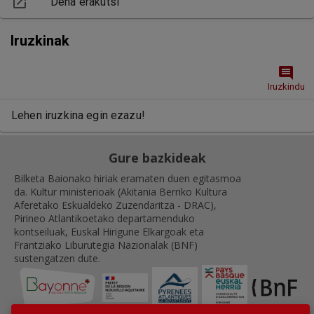
open_in_new
Dena erakutsi
Iruzkinak
comment
Iruzkindu
Lehen iruzkina egin ezazu!
Gure bazkideak
Bilketa Baionako hiriak eramaten duen egitasmoa
da. Kultur ministerioak (Akitania Berriko Kultura
Aferetako Eskualdeko Zuzendaritza - DRAC),
Pirineo Atlantikoetako departamenduko
kontseiluak, Euskal Hirigune Elkargoak eta
Frantziako Liburutegia Nazionalak (BNF)
sustengatzen dute.