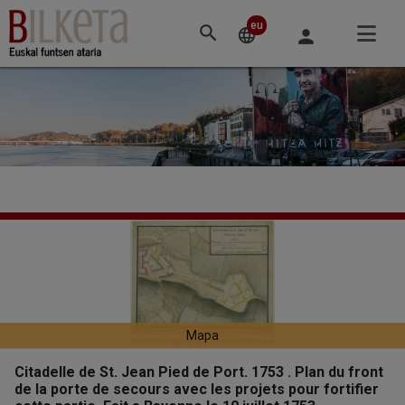
Accéder
au
eu
Hizkuntza
language
person
contenu
aldatu
principal
Citadelle
Fitxaren
goiburua
de
St.
Jean
Mapa
Pied
Citadelle de St. Jean Pied de Port. 1753 . Plan du front
de la porte de secours avec les projets pour fortifier