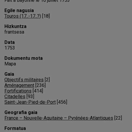
Fait a Bayonne le 10 juillet 1753
juillet
Egile nagusia
1753
Touros (17..-17..?)
[
18
]
Hizkuntza
frantsesa
Data
1753
Dokumentu mota
Mapa
Gaia
Objectifs militaires
[
2
]
Aménagement
[
236
]
Fortifications
[
414
]
Citadelles
[
93
]
Saint-Jean-Pied-de-Port
[
456
]
Geografia gaia
France – Nouvelle-Aquitaine – Pyrénées-Atlantiques
[
22
]
Formatua