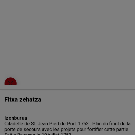
avec
les
projets
pour
fortifier
cette
partie.
Fait
zoom_out_map
a
Fitxa zehatza
Bayonne
le
Izenburua
Citadelle de St. Jean Pied de Port. 1753 . Plan du front de la
10
porte de secours avec les projets pour fortifier cette partie.