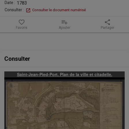
de
Date :
1783
la
Consulter :
Consulter le document numérisé
ville
favorite_border
playlist_add
share
Favoris
Ajouter
Partager
et
citadelle.
Contenu de la notice
Consulter