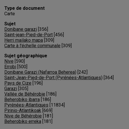
Type de document
Carte
Sujet
Donibane garazi
[
356
]
Saint-jean-Pied-de-Port
[
456
]
Herri mailako mapa
[
309
]
Carte à l'échelle communale
[
309
]
Sujet géographique
Nive
[
590
]
Errobi
[
500
]
Donibane Garazi (Nafarroa Beherea)
[
242
]
Saint-Jean-Pied-de-Port (Pyrénées-Atlantiques)
[
364
]
Pays de Cize
[
196
]
Garazi
[
305
]
Vallée de Béhérobie
[
186
]
Beherobiko ibarra
[
186
]
Pyrénées-Atlantiques
[
11834
]
Pirinio-Atlantikoak
[
669
]
Nive de Béhérobie
[
181
]
Beherobiko erreka
[
181
]