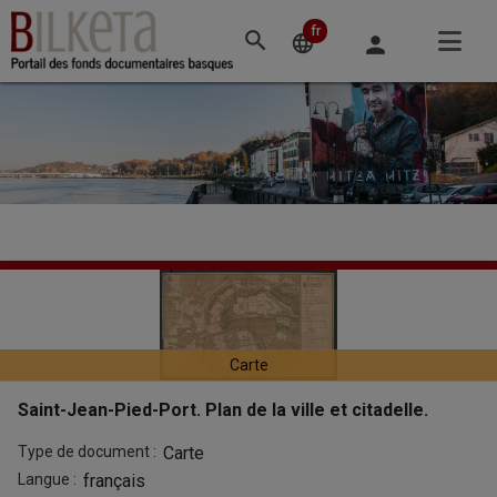
Accéder
au
fr
Changement
language
person
contenu
de
principal
langue
Saint-
Entête
de
Jean-
la
Pied-
Carte
notice
Port.
Saint-Jean-Pied-Port. Plan de la ville et citadelle.
Plan
Type de document :
Carte
Langue :
français