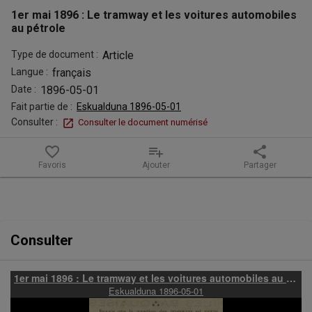
tramway
1er mai 1896 : Le tramway et les voitures automobiles
et
au pétrole
les
Type de document :
Article
Langue :
français
voitures
Date :
1896-05-01
automobiles
Fait partie de :
Eskualduna 1896-05-01
Consulter :
Consulter le document numérisé
au
favorite_border
playlist_add
share
pétrole
Favoris
Ajouter
Partager
Contenu de la notice
Consulter