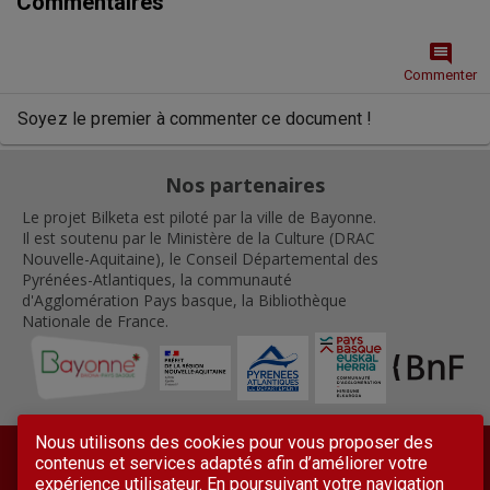
Commentaires
comment
Commenter
Soyez le premier à commenter ce document !
Nos partenaires
Le projet Bilketa est piloté par la ville de Bayonne.
Il est soutenu par le Ministère de la Culture (DRAC
Nouvelle-Aquitaine), le Conseil Départemental des
Pyrénées-Atlantiques, la communauté
d'Agglomération Pays basque, la Bibliothèque
Nationale de France.
Nous utilisons des cookies pour vous proposer des
contenus et services adaptés afin d’améliorer votre
expérience utilisateur. En poursuivant votre navigation