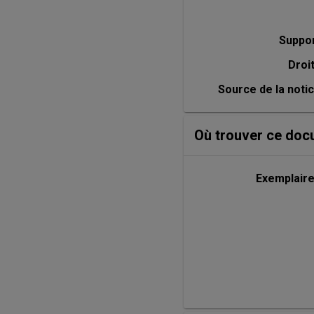
Suppo
Droi
Source de la noti
Où trouver ce doc
Exemplair