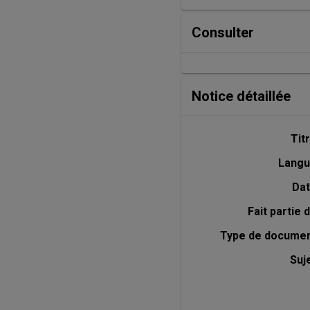
Consulter
Notice détaillée
Tit
Lang
Da
Fait partie 
Type de docume
Suj