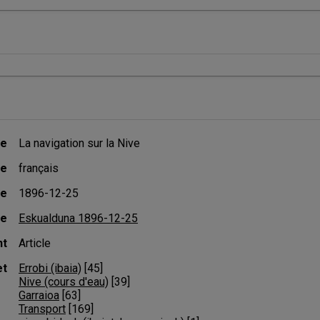
re
La navigation sur la Nive
ue
français
te
1896-12-25
de
Eskualduna 1896-12-25
nt
Article
et
Errobi (ibaia)
 [
45
]
Nive (cours d'eau)
 [
39
]
Garraioa
 [
63
]
Transport
 [
169
]