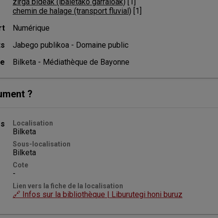
zirga bideak (ibaietako garraioak)
 [
1
]
chemin de halage (transport fluvial)
 [
1
]
rt
Numérique
ts
Jabego publikoa - Domaine public
ce
Bilketa - Médiathèque de Bayonne
ument ?
es
Localisation
Bilketa
Sous-localisation
Bilketa
Cote
-
Lien vers la fiche de la localisation
🔗 Infos sur la bibliothèque | Liburutegi honi buruz