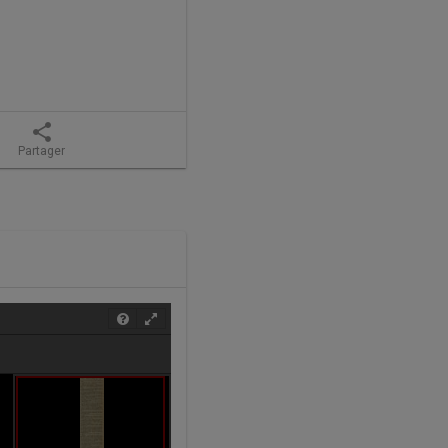
share
Partager