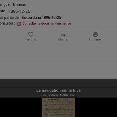
angue :
français
ate :
1896-12-25
ait partie de :
Eskualduna 1896-12-25
onsulter :
Consulter le document numérisé
favorite_border
playlist_add
print
Favoris
Ajouter
Imprimer