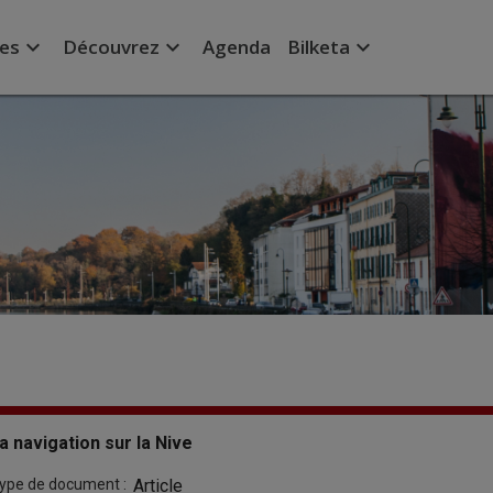
expand_more
expand_more
expand_more
ées
Découvrez
Agenda
Bilketa
a navigation sur la Nive
ype de document :
Article