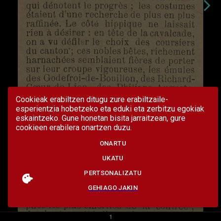
Cookieak erabiltzen ditugu zure erabiltzaile-
esperientzia hobetzeko eta eduki eta zerbitzu egokiak
eskaintzeko. Gune honetan bisita jarraitzean, gure
cookieen erabilera onartzen duzu.
ONARTU
UKATU
PERTSONALIZATU
GEHIAGO JAKIN