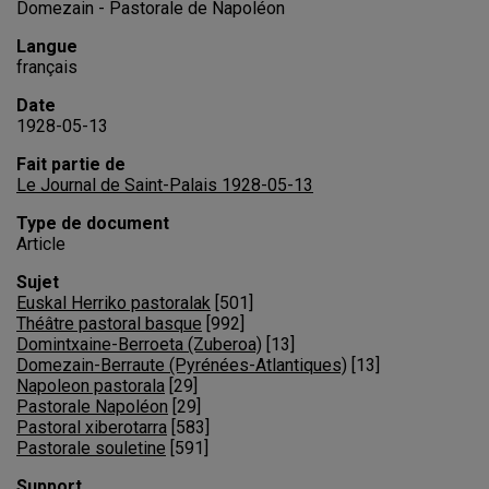
Domezain - Pastorale de Napoléon
Langue
français
Date
1928-05-13
Fait partie de
Le Journal de Saint-Palais 1928-05-13
Type de document
Article
Sujet
Euskal Herriko pastoralak
[
501
]
Théâtre pastoral basque
[
992
]
Domintxaine-Berroeta (Zuberoa)
[
13
]
Domezain-Berraute (Pyrénées-Atlantiques)
[
13
]
Napoleon pastorala
[
29
]
Pastorale Napoléon
[
29
]
Pastoral xiberotarra
[
583
]
Pastorale souletine
[
591
]
Support