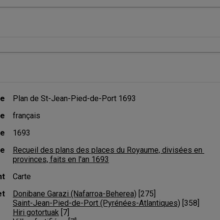
re
Plan de St-Jean-Pied-de-Port 1693
ue
français
te
1693
de
Recueil des plans des places du Royaume, divisées en 
provinces, faits en l'an 1693
nt
Carte
et
Donibane Garazi (Nafarroa-Beherea)
 [
275
]
Saint-Jean-Pied-de-Port (Pyrénées-Atlantiques)
 [
358
]
Hiri gotortuak
 [
7
]