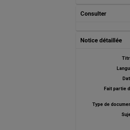
Consulter
Notice détaillée
Tit
Lang
Da
Fait partie 
Type de docume
Suj