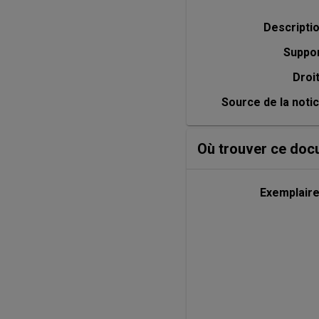
Descripti
Suppo
Droi
Source de la noti
Où trouver ce doc
Exemplair