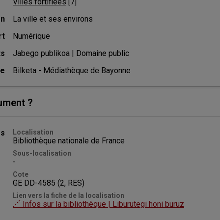
Villes fortifiées
 [
7
]
on
La ville et ses environs
rt
Numérique
ts
Jabego publikoa | Domaine public
ce
Bilketa - Médiathèque de Bayonne
ument ?
es
Localisation
Bibliothèque nationale de France
Sous-localisation
-
Cote
GE DD-4585 (2, RES)
Lien vers la fiche de la localisation
🔗 Infos sur la bibliothèque | Liburutegi honi buruz