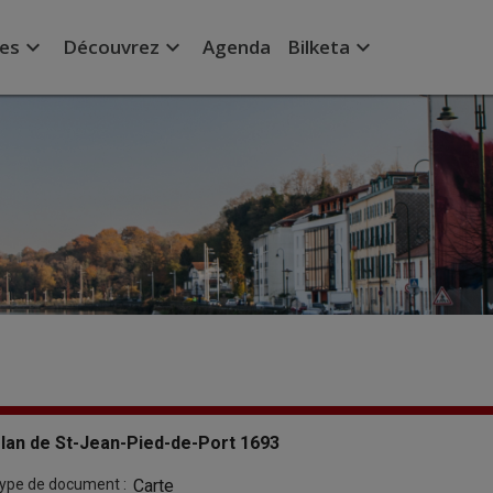
expand_more
expand_more
expand_more
ées
Découvrez
Agenda
Bilketa
lan de St-Jean-Pied-de-Port 1693
ype de document :
Carte