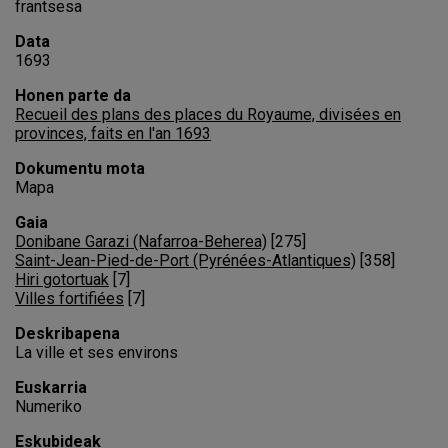
frantsesa
Data
1693
Honen parte da
Recueil des plans des places du Royaume, divisées en
provinces, faits en l'an 1693
Dokumentu mota
Mapa
Gaia
Donibane Garazi (Nafarroa-Beherea)
[
275
]
Saint-Jean-Pied-de-Port (Pyrénées-Atlantiques)
[
358
]
Hiri gotortuak
[
7
]
Villes fortifiées
[
7
]
Deskribapena
La ville et ses environs
Euskarria
Numeriko
Eskubideak