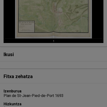
Ikusi
Fitxa zehatza
Izenburua
Plan de St-Jean-Pied-de-Port 1693
Hizkuntza