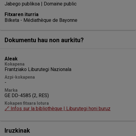
Jabego publikoa | Domaine public
Fitxaren iturria
Bilketa - Médiathèque de Bayonne
Dokumentu hau non aurkitu?
Aleak
Kokapena
Frantziako Liburutegi Nazionala
Azpi-kokapena
-
Marka
GE DD-4585 (2, RES)
Kokapen fitxara lotura
🔗 Infos sur la bibliothèque | Liburutegi honi buruz
Iruzkinak