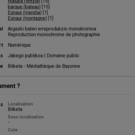
txalupa (ontzia)
 [
15
]
barque (bateau)
 [
15
]
Esnaur (mendia)
 [
1
]
Esnaur (montagne)
 [
1
]
at
Argazki baten erreprodukzio monokromoa
Reproduction monochrome de photographie
rt
Numérique
ts
Jabego publikoa | Domaine public
ce
Bilketa - Médiathèque de Bayonne
ument ?
es
Localisation
Bilketa
Sous-localisation
-
Cote