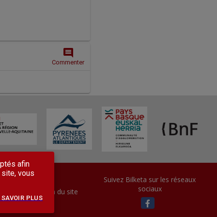
comment
Commenter
ptés afin
 site, vous
Suivez Bilketa sur les réseaux
sociaux
information
Plan du site
 SAVOIR PLUS