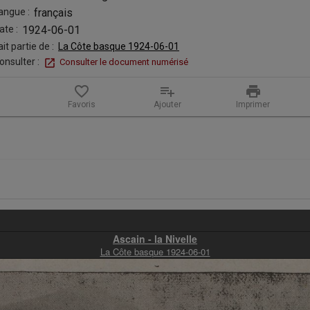
angue :
français
ate :
1924-06-01
ait partie de :
La Côte basque 1924-06-01
onsulter :
Consulter le document numérisé
favorite_border
playlist_add
print
Favoris
Ajouter
Imprimer