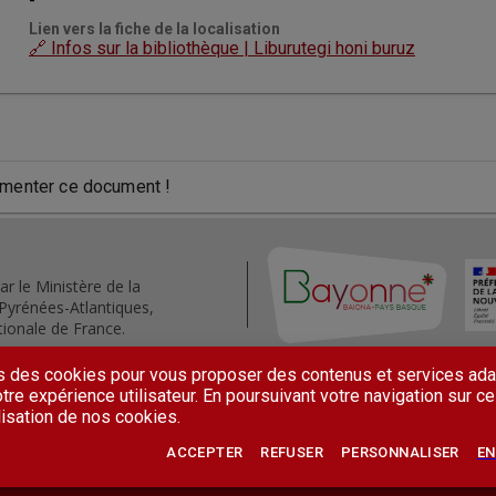
-
Lien vers la fiche de la localisation
🔗 Infos sur la bibliothèque | Liburutegi honi buruz
menter ce document !
ar le Ministère de la
Pyrénées-Atlantiques,
ionale de France.
s des cookies pour vous proposer des contenus et services ada
tre expérience utilisateur. En poursuivant votre navigation sur ce
lisation de nos cookies.
ns générales d'utilisation
Accessibilité
Contactez-nous
Lettre d'
ACCEPTER
REFUSER
PERSONNALISER
EN