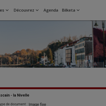
expand_more
expand_more
expand_more
ées
Découvrez
Agenda
Bilketa
scain - la Nivelle
ype de document :
Image fixe