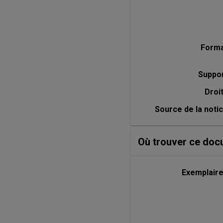
Form
Suppo
Droi
Source de la noti
Où trouver ce doc
Exemplair