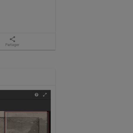
share
Partager