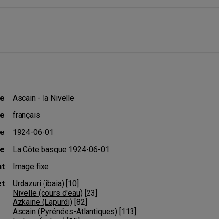
re
Ascain - la Nivelle
ue
français
te
1924-06-01
de
La Côte basque 1924-06-01
nt
Image fixe
et
Urdazuri (ibaia)
 [
10
]
Nivelle (cours d'eau)
 [
23
]
Azkaine (Lapurdi)
 [
82
]
Ascain (Pyrénées-Atlantiques)
 [
113
]