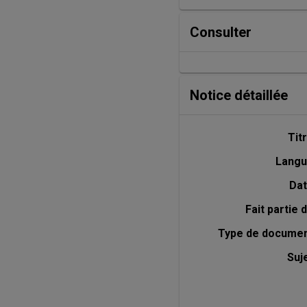
Consulter
Notice détaillée
Tit
Lang
Da
Fait partie 
Type de docume
Suj