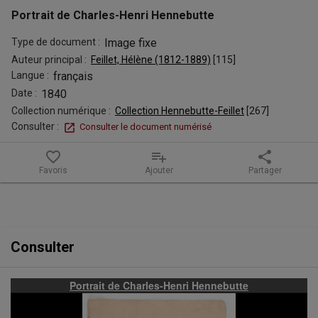
Portrait de Charles-Henri Hennebutte
Type de document :
Image fixe
Auteur principal :
Feillet, Hélène (1812-1889)
 [
115
]
Langue :
français
Date :
1840
Collection numérique :
Collection Hennebutte-Feillet
 [
267
]
Consulter :
Consulter le document numérisé
favorite_border
playlist_add
share
Favoris
Ajouter
Partager
Contenu de la notice
Consulter