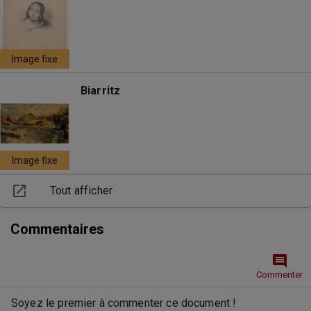
Image fixe
Biarritz
Image fixe
open_in_new
Tout afficher
Commentaires
comment
Commenter
Soyez le premier à commenter ce document !