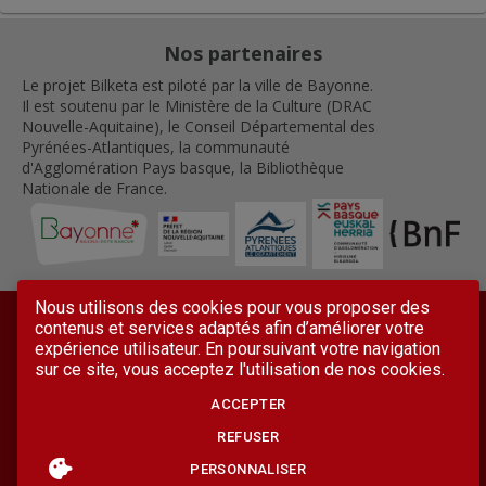
Nos partenaires
Le projet Bilketa est piloté par la ville de Bayonne.
Il est soutenu par le Ministère de la Culture (DRAC
Nouvelle-Aquitaine), le Conseil Départemental des
Pyrénées-Atlantiques, la communauté
d'Agglomération Pays basque, la Bibliothèque
Nationale de France.
Nous utilisons des cookies pour vous proposer des
contenus et services adaptés afin d’améliorer votre
expérience utilisateur. En poursuivant votre navigation
sur ce site, vous acceptez l'utilisation de nos cookies.
ACCEPTER
Mentions légales
Conditions générales d'utilisation
Accessibilité
Contactez-nous
Lettre d'information
REFUSER
Plan du site
PERSONNALISER