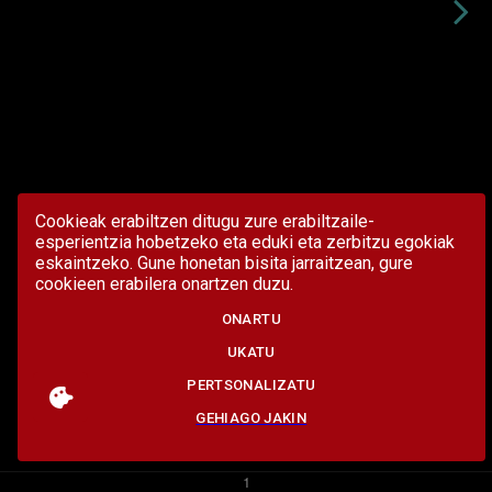
Cookieak erabiltzen ditugu zure erabiltzaile-
esperientzia hobetzeko eta eduki eta zerbitzu egokiak
eskaintzeko. Gune honetan bisita jarraitzean, gure
cookieen erabilera onartzen duzu.
ONARTU
UKATU
PERTSONALIZATU
GEHIAGO JAKIN