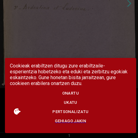
Cookieak erabiltzen ditugu zure erabiltzaile-
esperientzia hobetzeko eta eduki eta zerbitzu egokiak
eskaintzeko. Gune honetan bisita jarraitzean, gure
cookieen erabilera onartzen duzu.
ONARTU
UKATU
PERTSONALIZATU
GEHIAGO JAKIN