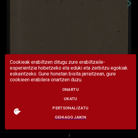
Cookieak erabiltzen ditugu zure erabiltzaile-
esperientzia hobetzeko eta eduki eta zerbitzu egokiak
eskaintzeko. Gune honetan bisita jarraitzean, gure
cookieen erabilera onartzen duzu.
ONARTU
UKATU
PERTSONALIZATU
GEHIAGO JAKIN