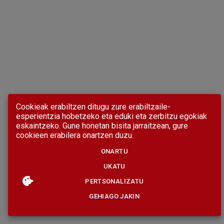
Cookieak erabiltzen ditugu zure erabiltzaile-
esperientzia hobetzeko eta eduki eta zerbitzu egokiak
eskaintzeko. Gune honetan bisita jarraitzean, gure
cookieen erabilera onartzen duzu.
ONARTU
UKATU
PERTSONALIZATU
GEHIAGO JAKIN