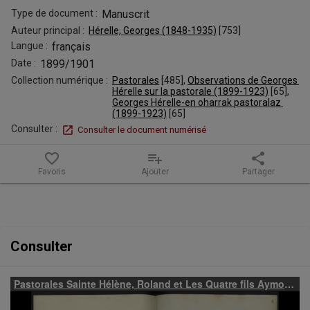
Les
Type de document :
Manuscrit
Quatre
Auteur principal :
Hérelle, Georges (1848-1935)
 [
753
]
Langue :
français
fils
Date :
1899/1901
Aymon,
Collection numérique :
Pastorales
 [
485
]
, 
Observations de Georges 
Hérelle sur la pastorale (1899-1923)
 [
65
]
, 
jouées
Georges Hérelle-en oharrak pastoralaz 
(1899-1923)
 [
65
]
à
Consulter :
Consulter le document numérisé
Ordiarp
favorite_border
playlist_add
share
Favoris
Ajouter
Partager
et
Menditte
en
Contenu de la notice
Consulter
1909
(Notes