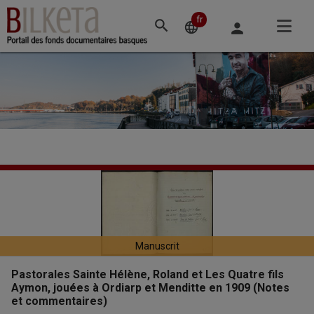
Accéder
au
fr
Changement
language
person
contenu
de
principal
langue
Pastorales
Entête
de
Sainte
la
Hélène,
notice
Manuscrit
Roland
Pastorales Sainte Hélène, Roland et Les Quatre fils
et
Aymon, jouées à Ordiarp et Menditte en 1909 (Notes
et commentaires)