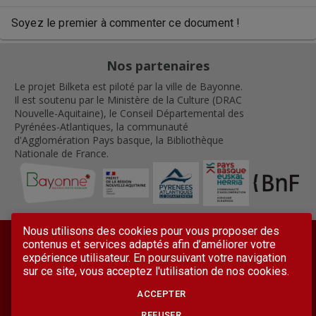
Soyez le premier à commenter ce document !
Nos partenaires
Le projet Bilketa est piloté par la ville de Bayonne.
Il est soutenu par le Ministère de la Culture (DRAC
Nouvelle-Aquitaine), le Conseil Départemental des
Pyrénées-Atlantiques, la communauté
d'Agglomération Pays basque, la Bibliothèque
Nationale de France.
Nous utilisons des cookies pour vous proposer des
contenus et services adaptés afin d’améliorer votre
expérience utilisateur. En poursuivant votre navigation
sur ce site, vous acceptez l'utilisation de nos cookies.
ACCEPTER
Mentions légales
Conditions générales d'utilisation
Accessibilité
Contactez-nous
Lettre d'information
REFUSER