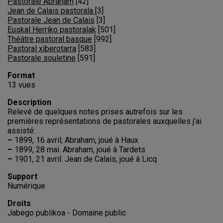
Pastorale Abraham
[
42
]
Jean de Calais pastorala
[
3
]
Pastorale Jean de Calais
[
3
]
Euskal Herriko pastoralak
[
501
]
Théâtre pastoral basque
[
992
]
Pastoral xiberotarra
[
583
]
Pastorale souletine
[
591
]
Format
13 vues
Description
Relevé de quelques notes prises autrefois sur les
premières représentations de pastorales auxquelles j’ai
assisté:
–
1899, 16 avril; Abraham, joué à Haux
–
1899, 28 mai. Abraham, joué à Tardets
–
1901, 21 avril. Jean de Calais, joué à Licq
Support
Numérique
Droits
Jabego publikoa - Domaine public