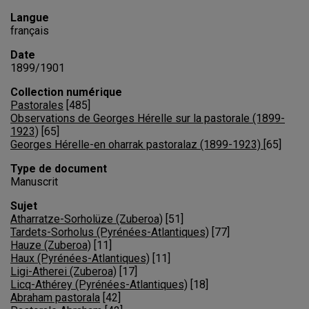
Langue
français
Date
1899/1901
Collection numérique
Pastorales
[
485
]
Observations de Georges Hérelle sur la pastorale (1899-
1923)
[
65
]
Georges Hérelle-en oharrak pastoralaz (1899-1923)
[
65
]
Type de document
Manuscrit
Sujet
Atharratze-Sorholüze (Zuberoa)
[
51
]
Tardets-Sorholus (Pyrénées-Atlantiques)
[
77
]
Hauze (Zuberoa)
[
11
]
Haux (Pyrénées-Atlantiques)
[
11
]
Ligi-Atherei (Zuberoa)
[
17
]
Licq-Athérey (Pyrénées-Atlantiques)
[
18
]
Abraham pastorala
[
42
]