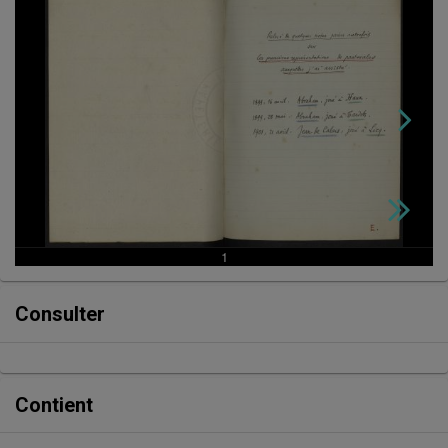
et
commentaires)
Consulter
Contient