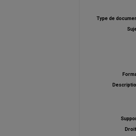
Type de docume
Suj
Form
Descripti
Suppo
Droi