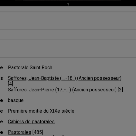
re
Pastorale Saint Roch
rs
Saffores, Jean-Baptiste (....-18..) (Ancien possesseur)
[
4
]
Saffores, Jean-Pierre (17..-....) (Ancien possesseur)
 [
2
]
ue
basque
te
Première moitié du XIXe siècle
de
Cahiers de pastorales
ue
Pastorales
 [
485
]