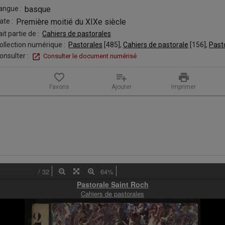
angue :
basque
ate :
Première moitié du XIXe siècle
ait partie de :
Cahiers de pastorales
ollection numérique :
Pastorales
 [
485
]
, 
Cahiers de pastorale
 [
156
]
, 
Past
onsulter :
Consulter le document numérisé
favorite_border
playlist_add
print
Favoris
Ajouter
Imprimer