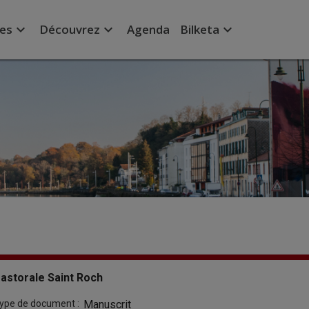
expand_more
expand_more
expand_more
ées
Découvrez
Agenda
Bilketa
astorale Saint Roch
ype de document :
Manuscrit