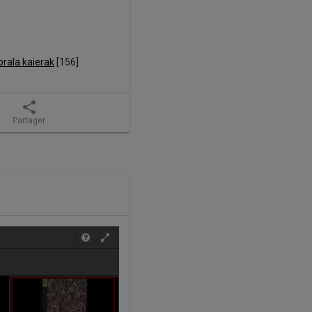
orala kaierak
 [
156
]
share
Partager