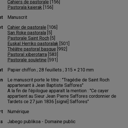
Cahiers de pastorale
 [
156
]
Pastorala kaierak
 [
156
]
nt
Manuscrit
et
Cahier de pastorale
 [
106
]
San Roke pastorala
 [
5
]
Pastorale Saint Roch
 [
5
]
Euskal Herriko pastoralak
 [
501
]
Théâtre pastoral basque
 [
992
]
Pastoral xiberotarra
 [
583
]
Pastorale souletine
 [
591
]
at
Papier chiffon ; 28 feuillets ; 315 × 210 mm
on
Le manuscrit porte le titre : "Tragédie de Saint Roch
appartenant à Jean Baptiste Saffores"
A la fin de l’épilogue apparaît la mention : "Ce cayer
appartient au Sieur Jean Pierre Saffores cordonnier de
Tardets ce 27 juin 1836 [signé] Saffores"
rt
Numérique
ts
Jabego publikoa - Domaine public