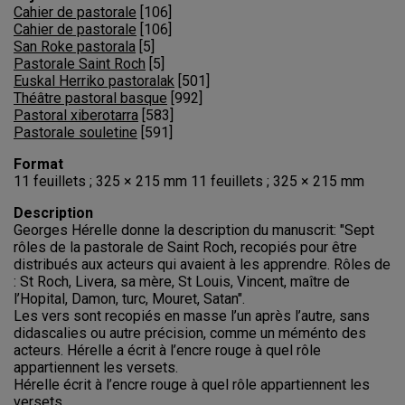
Cahier de pastorale
[
106
]
Cahier de pastorale
[
106
]
San Roke pastorala
[
5
]
Pastorale Saint Roch
[
5
]
Euskal Herriko pastoralak
[
501
]
Théâtre pastoral basque
[
992
]
Pastoral xiberotarra
[
583
]
Pastorale souletine
[
591
]
Format
11 feuillets ; 325 × 215 mm 11 feuillets ; 325 × 215 mm
Description
Georges Hérelle donne la description du manuscrit: "Sept
rôles de la pastorale de Saint Roch, recopiés pour être
distribués aux acteurs qui avaient à les apprendre. Rôles de
: St Roch, Livera, sa mère, St Louis, Vincent, maître de
l’Hopital, Damon, turc, Mouret, Satan".
Les vers sont recopiés en masse l’un après l’autre, sans
didascalies ou autre précision, comme un méménto des
acteurs. Hérelle a écrit à l’encre rouge à quel rôle
appartiennent les versets.
Hérelle écrit à l’encre rouge à quel rôle appartiennent les
versets.