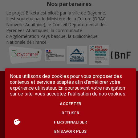
Nos partenaires
Le projet Bilketa est piloté par la ville de Bayonne.
Il est soutenu par le Ministère de la Culture (DRAC
Nouvelle-Aquitaine), le Conseil Départemental des
Pyrénées-Atlantiques, la communauté
d'Agglomération Pays basque, la Bibliothèque
Nationale de France.
Nous utilisons des cookies pour vous proposer des
contenus et services adaptés afin d’améliorer votre
expérience utilisateur. En poursuivant votre navigation
sur ce site, vous acceptez l'utilisation de nos cookies.
Mentions légales
Conditions générales d'utilisation
ACCEPTER
Accessibilité
Contactez-nous
Lettre d'information
REFUSER
Plan du site
PERSONNALISER
Suivez Bilketa sur les réseaux sociaux
EN SAVOIR PLUS