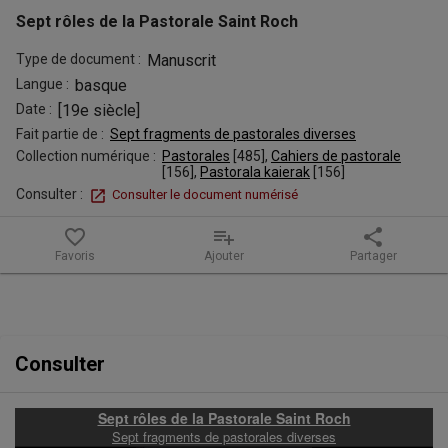
Saint
Sept rôles de la Pastorale Saint Roch
Roch
Type de document :
Manuscrit
Langue :
basque
Date :
[19e siècle]
Fait partie de :
Sept fragments de pastorales diverses
Collection numérique :
Pastorales
 [
485
]
, 
Cahiers de pastorale
[
156
]
, 
Pastorala kaierak
 [
156
]
Consulter :
Consulter le document numérisé
favorite_border
playlist_add
share
Favoris
Ajouter
Partager
Contenu de la notice
Consulter