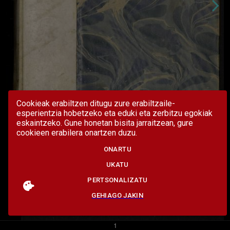
Cookieak erabiltzen ditugu zure erabiltzaile-
esperientzia hobetzeko eta eduki eta zerbitzu egokiak
eskaintzeko. Gune honetan bisita jarraitzean, gure
cookieen erabilera onartzen duzu.
ONARTU
UKATU
PERTSONALIZATU
GEHIAGO JAKIN