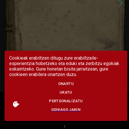
Cookieak erabiltzen ditugu zure erabiltzaile-
esperientzia hobetzeko eta eduki eta zerbitzu egokiak
eskaintzeko. Gune honetan bisita jarraitzean, gure
cookieen erabilera onartzen duzu.
ONARTU
UKATU
PERTSONALIZATU
GEHIAGO JAKIN