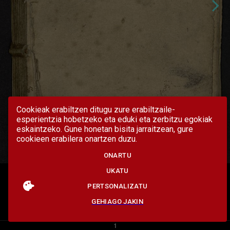
Cookieak erabiltzen ditugu zure erabiltzaile-
esperientzia hobetzeko eta eduki eta zerbitzu egokiak
eskaintzeko. Gune honetan bisita jarraitzean, gure
cookieen erabilera onartzen duzu.
ONARTU
UKATU
PERTSONALIZATU
GEHIAGO JAKIN