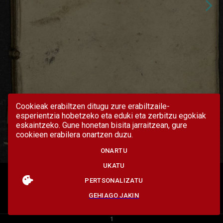
Cookieak erabiltzen ditugu zure erabiltzaile-
esperientzia hobetzeko eta eduki eta zerbitzu egokiak
eskaintzeko. Gune honetan bisita jarraitzean, gure
cookieen erabilera onartzen duzu.
ONARTU
UKATU
PERTSONALIZATU
GEHIAGO JAKIN