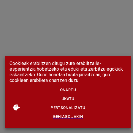
Cookieak erabiltzen ditugu zure erabiltzaile-
esperientzia hobetzeko eta eduki eta zerbitzu egokiak
eskaintzeko. Gune honetan bisita jarraitzean, gure
cookieen erabilera onartzen duzu.
ONARTU
UKATU
PERTSONALIZATU
GEHIAGO JAKIN