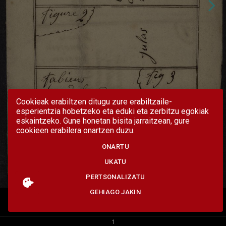
Cookieak erabiltzen ditugu zure erabiltzaile-
esperientzia hobetzeko eta eduki eta zerbitzu egokiak
eskaintzeko. Gune honetan bisita jarraitzean, gure
cookieen erabilera onartzen duzu.
ONARTU
UKATU
PERTSONALIZATU
GEHIAGO JAKIN