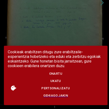
Cookieak erabiltzen ditugu zure erabiltzaile-
esperientzia hobetzeko eta eduki eta zerbitzu egokiak
eskaintzeko. Gune honetan bisita jarraitzean, gure
cookieen erabilera onartzen duzu.
ONARTU
UKATU
PERTSONALIZATU
GEHIAGO JAKIN