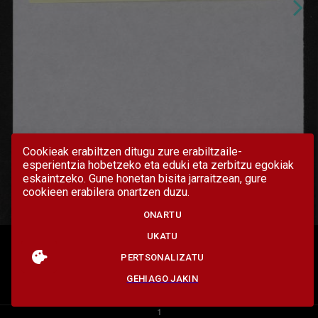
Cookieak erabiltzen ditugu zure erabiltzaile-
esperientzia hobetzeko eta eduki eta zerbitzu egokiak
eskaintzeko. Gune honetan bisita jarraitzean, gure
cookieen erabilera onartzen duzu.
ONARTU
UKATU
PERTSONALIZATU
GEHIAGO JAKIN