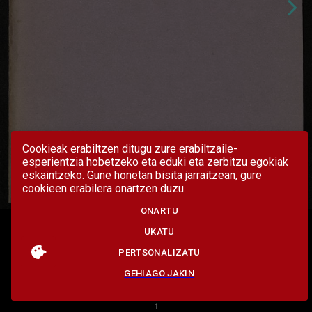
Cookieak erabiltzen ditugu zure erabiltzaile-
esperientzia hobetzeko eta eduki eta zerbitzu egokiak
eskaintzeko. Gune honetan bisita jarraitzean, gure
cookieen erabilera onartzen duzu.
ONARTU
UKATU
PERTSONALIZATU
GEHIAGO JAKIN