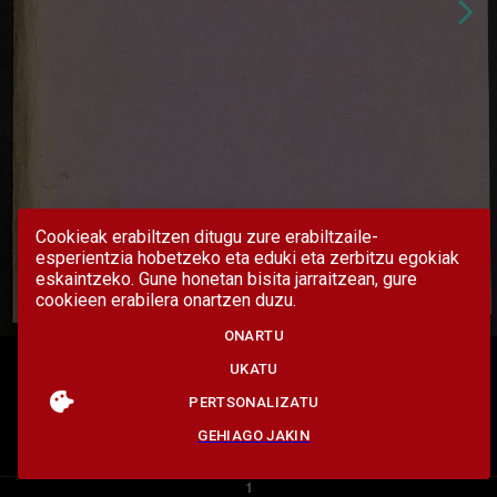
Cookieak erabiltzen ditugu zure erabiltzaile-
esperientzia hobetzeko eta eduki eta zerbitzu egokiak
eskaintzeko. Gune honetan bisita jarraitzean, gure
cookieen erabilera onartzen duzu.
ONARTU
UKATU
PERTSONALIZATU
GEHIAGO JAKIN