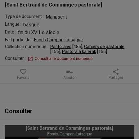
[Saint Bertrand de Comminges pastorala]
Type de document :
Manuscrit
Langue :
basque
Date :
fin du XVIIIe siècle
Fait partie de :
Fonds Campan Latsague
Collection numérique :
Pastorales
 [
485
]
, 
Cahiers de pastorale
[
156
]
, 
Pastorala kaierak
 [
156
]
Consulter :
Consulter le document numérisé
favorite_border
playlist_add
share
Favoris
Ajouter
Partager
Contenu de la notice
Consulter