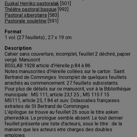
Euskal Herriko pastoralak
[
501
]
Théâtre pastoral basque
[
992
]
Pastoral xiberotarra
[
583
]
Pastorale souletine
[
591
]
Format
1 vol. (27 feuillets) ; 27 x 19 cm
Description
Cahier sans couverture, incomplet, feuillet 2 déchiré, papier
vergé. Manuscrit
BSSLAB 1928 article d’Hérelle p.84 à 86
Notes manuscrites d’Hérelle collées sur le carton : Saint
Bertrand de Comminges. Incomplet de quelques feuillets
arrachés au commencement. 27 feuillets subsistants.
Pour plus de détails sur ce manuscrit, voir à la Bibliothèque
municipale : MS 111, article 23,f 25 ; MS 115 f 15
MS111, article 25, f 84 et suiv. Didascalies françaises
extraites de St Bertrand de Comminges
L’épilogue se trouve au feuillet 26 sous le titre asken
pherredikia. Le prologue semble absent. Le tout dernier
feuillet présente une liste d’acteurs, sous le titre : de la
maniere que les acteurs etre charges des doubles
emploies.