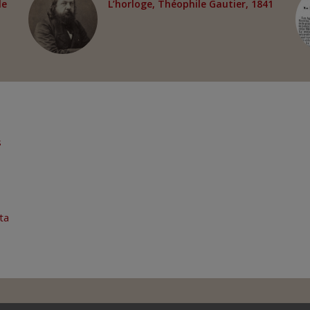
le
L’horloge, Théophile Gautier, 1841
s
ta