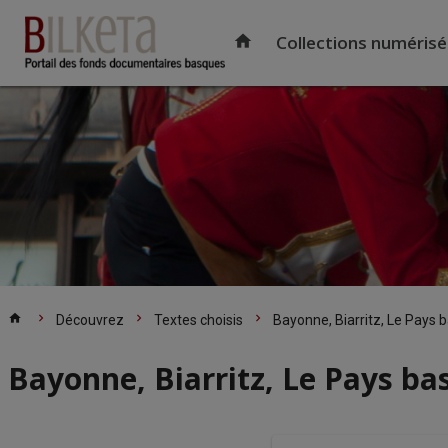
Accéder
au
home
Collections numéris
contenu
principal
Accueil
home
chevron_right
chevron_right
chevron_right
Découvrez
Textes choisis
Bayonne, Biarritz, Le Pays 
Bayonne, Biarritz, Le Pays ba