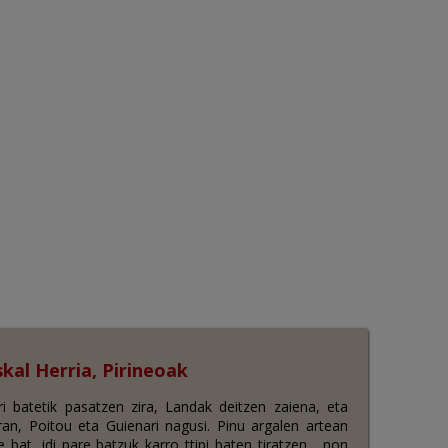
skal Herria, Pirineoak
ri batetik pasatzen zira, Landak deitzen zaiena, eta
an, Poitou eta Guienari nagusi. Pinu argalen artean
 bat, idi pare batzuk karro ttipi baten tiratzen , non