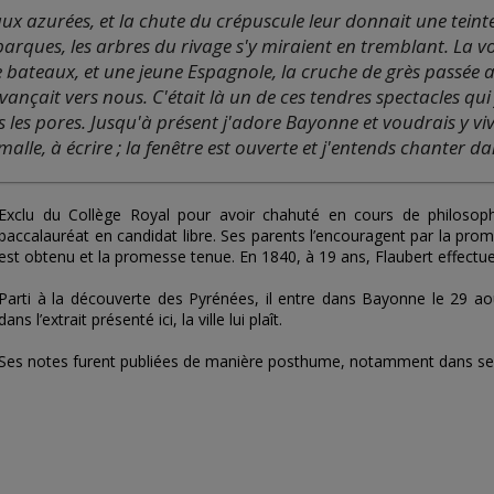
aux azurées, et la chute du crépuscule leur donnait une teint
arques, les arbres du rivage s'y miraient en tremblant. La vo
e bateaux, et une jeune Espagnole, la cruche de grès passée
vançait vers nous. C'était là un de ces tendres spectacles qui 
es pores. Jusqu'à présent j'adore Bayonne et voudrais y vivre
malle, à écrire ; la fenêtre est ouverte et j'entends chanter da
Exclu du Collège Royal pour avoir chahuté en cours de philosoph
baccalauréat en candidat libre. Ses parents l’encouragent par la prom
est obtenu et la promesse tenue. En 1840, à 19 ans, Flaubert effectue 
Parti à la découverte des Pyrénées, il entre dans Bayonne le 29 aoû
dans l’extrait présenté ici, la ville lui plaît.
Ses notes furent publiées de manière posthume, notamment dans s