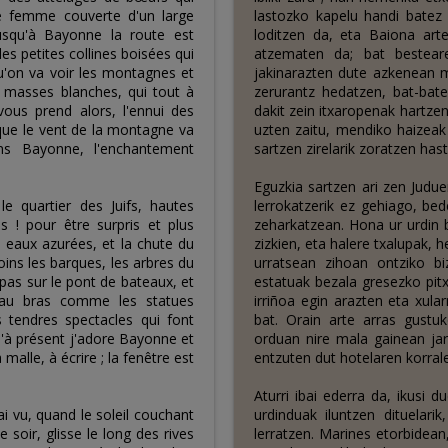
ne femme couverte d'un large
lastozko kapelu handi batez 
jusqu'à Bayonne la route est
loditzen da, eta Baiona art
es petites collines boisées qui
atzematen da; bat besteare
u'on va voir les montagnes et
jakinarazten dute azkenean m
s masses blanches, qui tout à
zerurantz hedatzen, bat-bat
 vous prend alors, l'ennui des
dakit zein itxaropenak hartz
 que le vent de la montagne va
uzten zaitu, mendiko haizeak
ns Bayonne, l'enchantement
sartzen zirelarik zoratzen has
Eguzkia sartzen ari zen Juduen
e quartier des Juifs, hautes
lerrokatzerik ez gehiago, bed
 ! pour être surpris et plus
zeharkatzean. Hona ur urdin b
 eaux azurées, et la chute du
zizkien, eta halere txalupak, 
ins les barques, les arbres du
urratsean zihoan ontziko bi
 pas sur le pont de bateaux, et
estatuak bezala gresezko pitx
 au bras comme les statues
irriñoa egin arazten eta xul
s tendres spectacles qui font
bat. Orain arte arras gustu
u'à présent j'adore Bayonne et
orduan nire mala gainean jarr
 malle, à écrire ; la fenêtre est
entzuten dut hotelaren korral
Aturri ibai ederra da, ikusi 
ai vu, quand le soleil couchant
urdinduak iluntzen dituelarik
 soir, glisse le long des rives
lerratzen. Marines etorbidean,