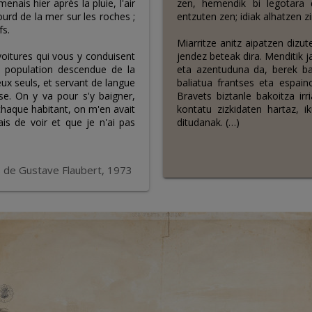
nais hier après la pluie, l'air
zen, hemendik bi legotara
ourd de la mer sur les roches ;
entzuten zen; idiak alhatzen 
fs.
Miarritze anitz aipatzen dizu
oitures qui vous y conduisent
jendez beteak dira. Menditik ja
e population descendue de la
eta azentuduna da, berek ba
eux seuls, et servant de langue
baliatua frantses eta espai
e. On y va pour s'y baigner,
Bravets biztanle bakoitza i
 chaque habitant, on m'en avait
kontatu zizkidaten hartaz, i
s de voir et que je n'ai pas
ditudanak. (…)
 de Gustave Flaubert, 1973