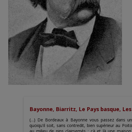
Bayonne, Biarritz, Le Pays basque, Le
(…) De Bordeaux à Bayonne vous passez dans un 
quoiqu'il soit, sans contredit, bien supérieur au Poi
au milieu de pins clairsemés ; çà et là une maison