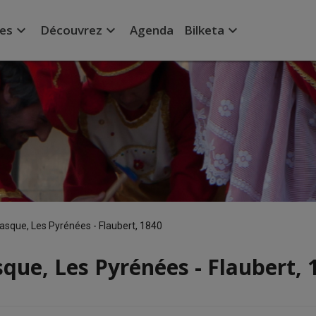
expand_more
expand_more
expand_more
ées
Découvrez
Agenda
Bilketa
basque, Les Pyrénées - Flaubert, 1840
sque, Les Pyrénées - Flaubert, 