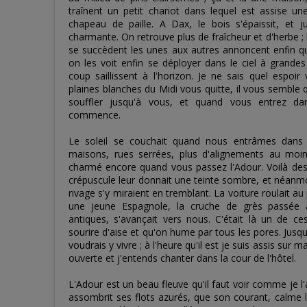
traînent un petit chariot dans lequel est assise u
chapeau de paille. A Dax, le bois s'épaissit, et 
charmante. On retrouve plus de fraîcheur et d'herbe ; l
se succèdent les unes aux autres annoncent enfin q
on les voit enfin se déployer dans le ciel à grande
coup saillissent à l'horizon. Je ne sais quel espoir
plaines blanches du Midi vous quitte, il vous semble
souffler jusqu'à vous, et quand vous entrez da
commence.
Le soleil se couchait quand nous entrâmes dans l
maisons, rues serrées, plus d'alignements au moins
charmé encore quand vous passez l'Adour. Voilà des
crépuscule leur donnait une teinte sombre, et néanmo
rivage s'y miraient en tremblant. La voiture roulait au
une jeune Espagnole, la cruche de grès passée
antiques, s'avançait vers nous. C'était là un de ce
sourire d'aise et qu'on hume par tous les pores. Jusq
voudrais y vivre ; à l'heure qu'il est je suis assis sur ma
ouverte et j'entends chanter dans la cour de l'hôtel.
L'Adour est un beau fleuve qu'il faut voir comme je l'
assombrit ses flots azurés, que son courant, calme le