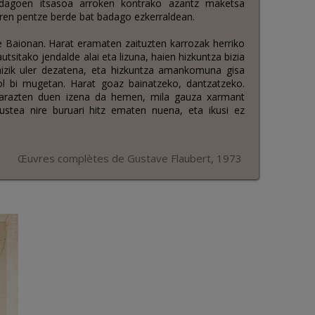
 dagoen itsasoa arroken kontrako azantz maketsa
ziren pentze berde bat badago ezkerraldean.
te Baionan. Harat eramaten zaituzten karrozak herriko
utsitako jendalde alai eta lizuna, haien hizkuntza bizia
izik uler dezatena, eta hizkuntza amankomuna gisa
nol bi mugetan. Harat goaz bainatzeko, dantzatzeko.
rriarazten duen izena da hemen, mila gauza xarmant
kustea nire buruari hitz ematen nuena, eta ikusi ez
Œuvres complètes de Gustave Flaubert, 1973