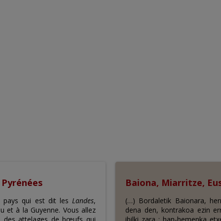
s Pyrénées
Baiona, Miarritze, Eu
pays qui est dit les
Landes
,
(…) Bordaletik Baionara, her
tou et à la Guyenne. Vous allez
dena den, kontrakoa ezin err
, des attelages de bœufs qui
ibilki zara ; han-hemenka etxe