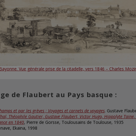
Bayonne. Vue générale prise de la citadelle, vers 1846 – Charles Mozi
ge de Flaubert au Pays basque :
hamps et par les grèves ; Voyages et carnets de voyages
. Gustave Flaub
dhal, Théophile Gautier, Gustave Flaubert, Victor Hugo, Hippolyte Taine
rance en 1840
, Pierre de Gorsse, Toulousains de Toulouse, 1935
enave, Ekaina, 1998