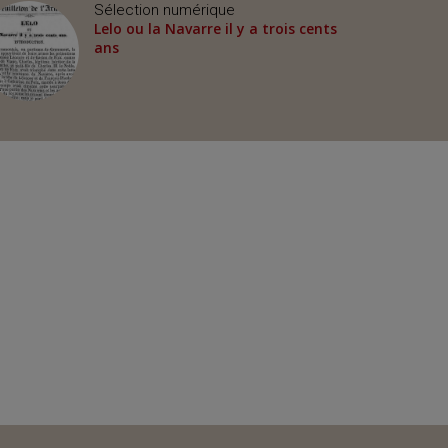
Sélection numérique
Lelo ou la Navarre il y a trois cents
ans