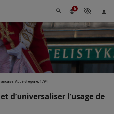
fr
Changement
language
person
OPTIONS
de
D'ACCESSIBIL
langue
 française. Abbé Grégoire, 1794
et d’universaliser l’usage de