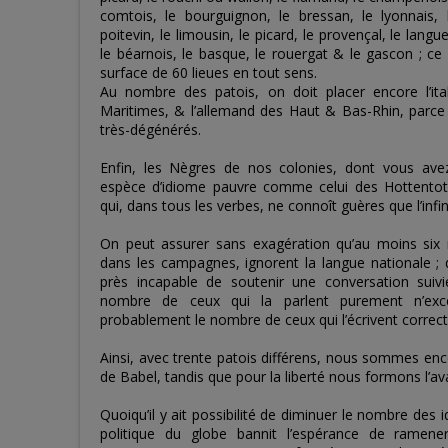
comtois, le bourguignon, le bressan, le lyonnais, l
poitevin, le limousin, le picard, le provençal, le langu
le béarnois, le basque, le rouergat & le gascon ; ce 
surface de 60 lieues en tout sens.
Au nombre des patois, on doit placer encore l’ita
Maritimes, & l’allemand des Haut & Bas-Rhin, parce
très-dégénérés.
Enfin, les Nègres de nos colonies, dont vous av
espèce d’idiome pauvre comme celui des Hottentot
qui, dans tous les verbes, ne connoît guères que l’infini
On peut assurer sans exagération qu’au moins six m
dans les campagnes, ignorent la langue nationale ;
près incapable de soutenir une conversation suivie
nombre de ceux qui la parlent purement n’exc
probablement le nombre de ceux qui l’écrivent corre
Ainsi, avec trente patois différens, nous sommes enco
de Babel, tandis que pour la liberté nous formons l’a
Quoiqu’il y ait possibilité de diminuer le nombre des 
politique du globe bannit l’espérance de ramen