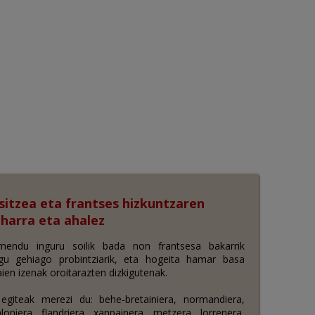
sitzea eta frantses hizkuntzaren
eharra eta ahalez
endu inguru soilik bada non frantsesa bakarrik
u gehiago probintziarik, eta hogeita hamar basa
ien izenak oroitarazten dizkigutenak.
giteak merezi du: behe-bretainiera, normandiera,
loniera, flandriera, xanpainera, metzera, lorrenera,