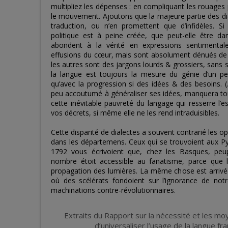
multipliez les dépenses : en compliquant les rouages 
le mouvement. Ajoutons que la majeure partie des dial
traduction, ou n’en promettent que d’infidèles. Si
politique est à peine créée, que peut-elle être d
abondent à la vérité en expressions sentimental
effusions du cœur, mais sont absolument dénués de te
les autres sont des jargons lourds & grossiers, sans
la langue est toujours la mesure du génie d’un pe
qu’avec la progression si des idées & des besoins
peu accoutumé à généraliser ses idées, manquera tou
cette inévitable pauvreté du langage qui resserre l’e
vos décrets, si même elle ne les rend intraduisibles.
Cette disparité de dialectes a souvent contrarié les 
dans les départemens. Ceux qui se trouvoient aux P
1792 vous écrivoient que, chez les Basques, pe
nombre étoit accessible au fanatisme, parce que l
propagation des lumières. La même chose est arrivé
où des scélérats fondoient sur l’ignorance de notr
machinations contre-révolutionnaires.
Extraits du Rapport sur la nécessité et les moy
d’universaliser l’usage de la langue f