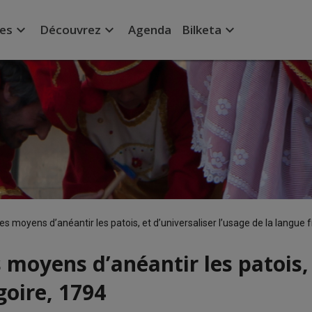
expand_more
expand_more
expand_more
ées
Découvrez
Agenda
Bilketa
les moyens d’anéantir les patois, et d’universaliser l’usage de la langue
s moyens d’anéantir les patois, 
goire, 1794