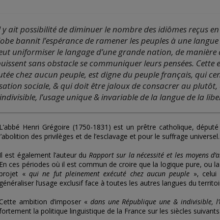
l y ait possibilité de diminuer le nombre des idiômes reçus en 
globe bannit l’espérance de ramener les peuples à une langu
ut uniformiser le langage d’une grande nation, de manière q
uissent sans obstacle se communiquer leurs pensées. Cette en
tée chez aucun peuple, est digne du peuple français, qui cent
sation sociale, & qui doit être jaloux de consacrer au plutôt
ndivisible, l’usage unique & invariable de la langue de la libert
L’abbé Henri Grégoire (1750-1831) est un prêtre catholique, déput
l’abolition des privilèges et de l’esclavage et pour le suffrage universel.
Il est également l’auteur du
Rapport sur la nécessité et les moyens d’an
En ces périodes où il est commun de croire que la logique pure, ou l
projet «
qui ne fut pleinement exécuté chez aucun peuple
», celui
généraliser l’usage exclusif face à toutes les autres langues du territoi
Cette ambition d’imposer «
dans une République une & indivisible, l
fortement la politique linguistique de la France sur les siècles suivants