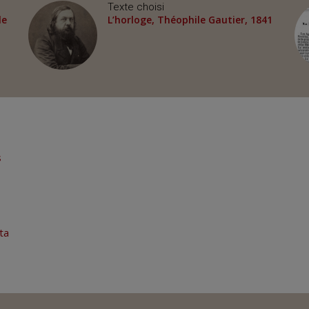
Texte choisi
le
L’horloge, Théophile Gautier, 1841
s
ta