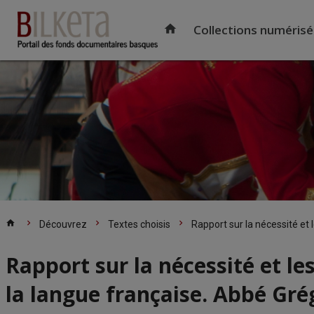
Accéder
au
home
Collections numéris
contenu
principal
Accueil
home
chevron_right
chevron_right
chevron_right
Découvrez
Textes choisis
Rapport sur la nécessité et 
Rapport sur la nécessité et le
la langue française. Abbé Gré