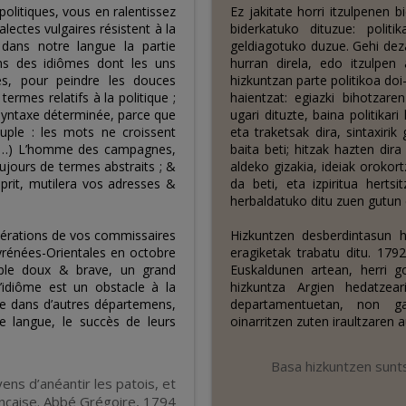
politiques, vous en ralentissez
Ez jakitate horri itzulpenen
ectes vulgaires résistent à la
biderkatuko dituzue: polit
 dans notre langue la partie
geldiagotuko duzue. Gehi deza
ans des idiômes dont les uns
hurran direla, edo itzulpen
es, pour peindre les douces
hizkuntzan parte politikoa doi
rmes relatifs à la politique ;
haientzat: egiazki bihotzar
 syntaxe déterminée, parce que
ugari dituzte, baina politikar
uple : les mots ne croissent
eta traketsak dira, sintaxiri
. (…) L’homme des campagnes,
baita beti; hitzak hazten dira
jours de termes abstraits ; &
aldeko gizakia, ideiak oroko
sprit, mutilera vos adresses &
da beti, eta izpiritua herts
herbaldatuko ditu zuen gutun e
opérations de vos commissaires
Hizkuntzen desberdintasun 
yrénées-Orientales en octobre
eragiketak trabatu ditu. 1792
uple doux & brave, un grand
Euskaldunen artean, herri go
’idiôme est un obstacle à la
hizkuntza Argien hedatzea
e dans d’autres départemens,
departamentuetan, non gai
e langue, le succès de leurs
oinarritzen zuten iraultzaren 
Basa hizkuntzen sunts
ens d’anéantir les patois, et
rançaise. Abbé Grégoire, 1794