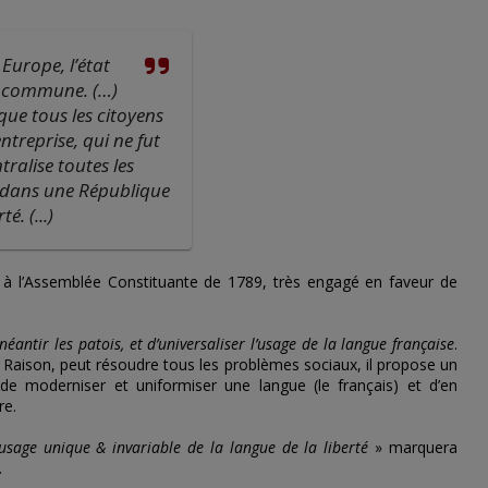
Europe, l’état
e commune. (…)
ue tous les citoyens
treprise, qui ne fut
ralise toutes les
, dans une République
é. (...)
é à l’Assemblée Constituante de 1789, très engagé en faveur de
éantir les patois, et d’universaliser l’usage de la langue française
.
a Raison, peut résoudre tous les problèmes sociaux, il propose un
 de moderniser et uniformiser une langue (le français) et d’en
re.
’usage unique & invariable de la langue de la liberté
» marquera
.