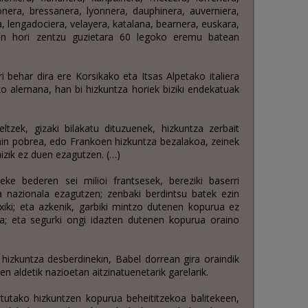
nera, bressanera, lyonnera, dauphinera, auverniera,
a, lengadociera, velayera, katalana, bearnera, euskara,
en hori zentzu guzietara 60 legoko eremu batean
i behar dira ere Korsikako eta Itsas Alpetako italiera
o alemana, han bi hizkuntza horiek biziki endekatuak
ltzek, gizaki bilakatu dituzuenek, hizkuntza zerbait
in pobrea, edo Frankoen hizkuntza bezalakoa, zeinek
aizik ez duen ezagutzen. (…)
eke bederen sei milioi frantsesek, bereziki baserri
a nazionala ezagutzen; zenbaki berdintsu batek ezin
atxiki; eta azkenik, garbiki mintzo dutenen kopurua ez
koa; eta segurki ongi idazten dutenen kopurua oraino
hizkuntza desberdinekin, Babel dorrean gira oraindik
en aldetik nazioetan aitzinatuenetarik garelarik.
tutako hizkuntzen kopurua beheititzekoa balitekeen,