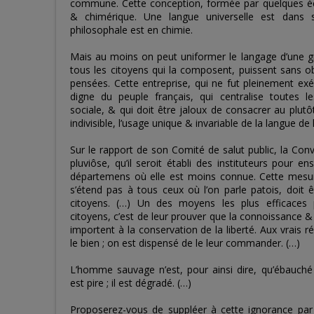
commune. Cette conception, formée par quelques écr
& chimérique. Une langue universelle est dans 
philosophale est en chimie.
Mais au moins on peut uniformer le langage d’une g
tous les citoyens qui la composent, puissent sans 
pensées. Cette entreprise, qui ne fut pleinement ex
digne du peuple français, qui centralise toutes le
sociale, & qui doit être jaloux de consacrer au plut
indivisible, l’usage unique & invariable de la langue de l
Sur le rapport de son Comité de salut public, la Conv
pluviôse, qu’il seroit établi des instituteurs pour e
départemens où elle est moins connue. Cette mesure
s’étend pas à tous ceux où l’on parle patois, doit 
citoyens. (…) Un des moyens les plus efficaces p
citoyens, c’est de leur prouver que la connoissance &
importent à la conservation de la liberté. Aux vrais ré
le bien ; on est dispensé de le leur commander. (…)
L’homme sauvage n’est, pour ainsi dire, qu’ébauché 
est pire ; il est dégradé. (…)
Proposerez-vous de suppléer à cette ignorance par 