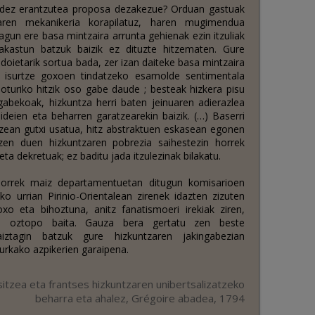
 bidez erantzutea proposa dezakezue? Orduan gastuak
ikaren mekanikeria korapilatuz, haren mugimendua
gun ere basa mintzaira arrunta gehienak ezin itzuliak
 akastun batzuk baizik ez dituzte hitzematen. Gure
-doietarik sortua bada, zer izan daiteke basa mintzaira
en isurtze goxoen tindatzeko esamolde sentimentala
i loturiko hitzik oso gabe daude ; besteak hizkera pisu
k gabekoak, hizkuntza herri baten jeinuaren adierazlea
 ideien eta beharren garatzearekin baizik. (…) Baserri
rtzean gutxi usatua, hitz abstraktuen eskasean egonen
itzen duen hizkuntzaren pobrezia saihestezin horrek
ta dekretuak; ez baditu jada itzulezinak bilakatu.
horrek maiz departamentuetan ditugun komisarioen
ko urrian Pirinio-Orientalean zirenek idazten zizuten
xo eta bihoztuna, anitz fanatismoeri irekiak ziren,
ri oztopo baita. Gauza bera gertatu zen beste
ztagin batzuk gure hizkuntzaren jakingabezian
aurkako azpikerien garaipena.
itzea eta frantses hizkuntzaren unibertsalizatzeko
beharra eta ahalez, Grégoire abadea, 1794