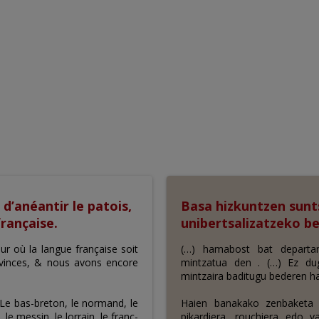
d’anéantir le patois,
Basa hizkuntzen sunt
française.
unibertsalizatzeko b
eur où la langue française soit
(…) hamabost bat departam
ovinces, & nous avons encore
mintzatua den . (…) Ez dug
mintzaira baditugu bederen ha
 : Le bas-breton, le normand, le
Haien banakako zenbaketa e
le messin, le lorrain, le franc-
pikardiera, rouchiera edo va