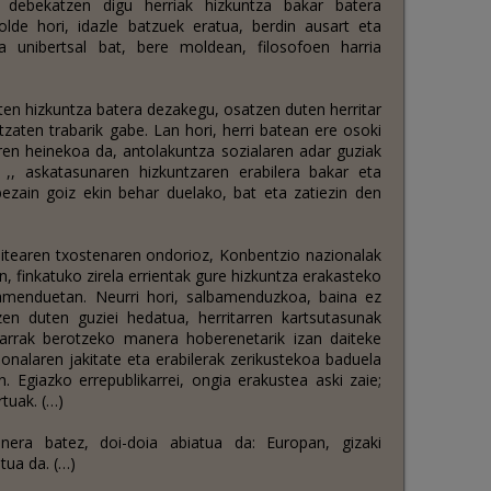
 debekatzen digu herriak hizkuntza bakar batera
olde hori, idazle batzuek eratua, berdin ausart eta
a unibertsal bat, bere moldean, filosofoen harria
ten hizkuntza batera dezakegu, osatzen duten herritar
tzaten trabarik gabe. Lan hori, herri batean ere osoki
aren heinekoa da, antolakuntza sozialaren adar guziak
a ,, askatasunaren hizkuntzaren erabilera bakar eta
ezain goiz ekin behar duelako, bat eta zatiezin den
tearen txostenaren ondorioz, Konbentzio nazionalak
, finkatuko zirela errientak gure hizkuntza erakasteko
amenduetan. Neurri hori, salbamenduzkoa, baina ez
zen duten guziei hedatua, herritarren kartsutasunak
tarrak berotzeko manera hoberenetarik izan daiteke
ionalaren jakitate eta erabilerak zerikustekoa baduela
. Egiazko errepublikarrei, ongia erakustea aski zaie;
tuak. (…)
anera batez, doi-doia abiatua da: Europan, gizaki
atua da. (…)