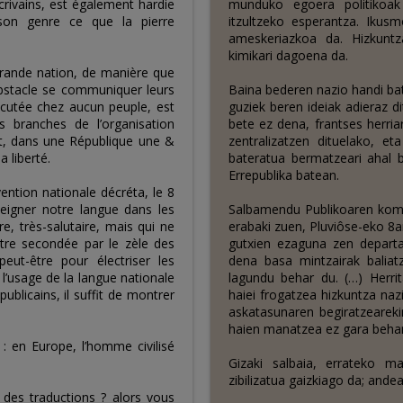
ivains, est également hardie
munduko egoera politikoak
son genre ce que la pierre
itzultzeko esperantza. Ikusm
ameskeriazkoa da. Hizkuntz
kimikari dagoena da.
rande nation, de manière que
obstacle se communiquer leurs
Baina bederen nazio handi ba
écutée chez aucun peuple, est
guziek beren ideiak adieraz di
s branches de l’organisation
bete ez dena, frantses herri
ôt, dans une République une &
zentralizatzen dituelako, et
a liberté.
bateratua bermatzeari ahal b
Errepublika batean.
ention nationale décréta, le 8
nseigner notre langue dans les
Salbamendu Publikoaren komi
, très-salutaire, mais qui ne
erabaki zuen, Pluviôse-eko 8an
être secondée par le zèle des
gutxien ezaguna zen depart
eut-être pour électriser les
dena basa mintzairak baliat
 l’usage de la langue nationale
lagundu behar du. (…) Herri
publicains, il suffit de montrer
haiei frogatzea hizkuntza naz
askatasunaren begiratzearekin
haien manatzea ez gara behar
: en Europe, l’homme civilisé
Gizaki salbaia, errateko m
zibilizatua gaizkiago da; ande
des traductions ? alors vous