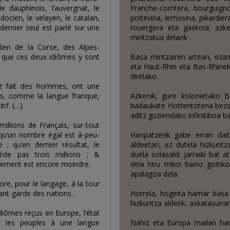
e dauphinois, l’auvergnat, le
Franche-comtera, bourguigno
edocien, le velayen, le catalan,
poitevina, lemosina, pikardier
dernier seul est parlé sur une
rouergera eta gaskoia; azk
mintzatua delarik .
lien de la Corse, des Alpes-
 que ces deux idiômes y sont
Basa mintzairen artean, ezarr
eta Haut-Rhin eta Bas-Rhinek
direlako.
ez fait des hommes, ont une
s, comme la langue franque,
Azkenik, gure kolonietako Be
tif. (…)
badaukate Hottentotena beza
aditz guziendako infinitiboa b
illions de Français, sur-tout
 qu’un nombre égal est à-peu-
Hanpatzerik gabe erran dait
 ; qu’en dernier résultat, le
aldeetan, ez dutela hizkuntz
ède pas trois millions ; &
duela solasaldi jarraiki bat 
ctement est encore moindre.
dela hiru milioi baino goiti
apalagoa dela.
re, pour le langage, à la tour
vant-garde des nations.
Horrela, hogeita hamar basa 
hizkuntza aldetik, askatasunar
idiômes reçus en Europe, l’état
er les peuples à une langue
Nahiz eta Europa mailan har