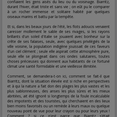
confiaient les gens aisés du lieu ou du voisinage. Biarritz,
durant l'hiver, était triste et sans vie ; on eût pu le comparer
à un rocher immense et solitaire habité par quelques
oiseaux marins et battu par la tempête.
Et si, dans les beaux jours de l'été, les flots adoucis venaient
caresser mollement le sable de ses rivages, si les rayons
brillants d'un soleil d'Italie se jouaient avec bonheur sur la
crête de ses falaises, seule, avec quelques privilégiés de la
ville voisine, la population indigène jouissait de ces faveurs
d'un ciel clément ; seule elle aspirait cette atmosphère pure,
seule elle se plongeait dans ces ondes salutaires, toutes
choses précieuses qui donnent aux habitants de ce fortuné
climat une santé formidable et une vieillesse illimitée.
Comment, se demandera-t-on ici, comment se fait-il que
Biarritz, dont la situation élevée est si riche en perspectives
et à qui la nature a fait don des plages les plus vastes et les
plus sablonneuses, des anses les plus sûres et les mieux
abritées, ait été ignoré si longtemps de la foule incalculable
des impotents et des touristes, qui cherchaient en des lieux
bien moins favorisés ou un remède à leurs maux ou quelque
nouveau point de vue pour leur crayon ou pour leurs yeux !
Comment ? si ce n'est parce que Biarritz s’était