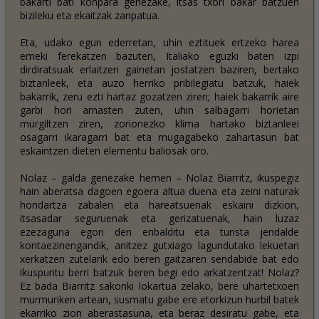
bakarti bati konpara genezake, itsas txori bakar batzuen
bizileku eta ekaitzak zanpatua.
Eta, udako egun ederretan, uhin eztituek ertzeko harea
emeki ferekatzen bazuten, Italiako eguzki baten izpi
dirdiratsuak erlaitzen gainetan jostatzen baziren, bertako
biztanleek, eta auzo herriko pribilegiatu batzuk, haiek
bakarrik, zeru ezti hartaz gozatzen ziren; haiek bakarrik aire
garbi hori arnasten zuten, uhin salbagarri horietan
murgiltzen ziren, zorionezko klima hartako biztanleei
osagarri ikaragarri bat eta mugagabeko zahartasun bat
eskaintzen dieten elementu baliosak oro.
Nolaz – galda genezake hemen – Nolaz Biarritz, ikuspegiz
hain aberatsa dagoen egoera altua duena eta zeini naturak
hondartza zabalen eta hareatsuenak eskaini dizkion,
itsasadar seguruenak eta gerizatuenak, hain luzaz
ezezaguna egon den enbalditu eta turista jendalde
kontaezinengandik, anitzez gutxiago lagundutako lekuetan
xerkatzen zutelarik edo beren gaitzaren sendabide bat edo
ikuspuntu berri batzuk beren begi edo arkatzentzat! Nolaz?
Ez bada Biarritz sakonki lokartua zelako, bere uhartetxoen
murmuriken artean, susmatu gabe ere etorkizun hurbil batek
ekarriko zion aberastasuna, eta beraz desiratu gabe, eta