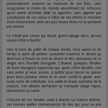
profondément endormi au murmure de ses Îlots, sans
soupçonner le moins du monde assurément les richesses
qu'un avenir prochain allait lui apporter, sans appeler par
conséquent de ses vœux ni hâter de ses efforts le moment
d'une résurrection, dont ses plus beaux rêves ne lui parlaient
pas encore.
Ce n’était pas chose qui faisait grand tapage alors, qu'une
saison d'été à Biarritz.
Vers le mois de juillet de chaque année, vous auriez vu de
temps à autre de petites caravanes traverser le désert (je
dirai tout à l'heure un mot du désert et des caravanes) et se
diriger vers l’humble bourgade. C'étaient quelques familles
de bons bourgeois bayonnais qui, après s'être décidés, non
sans peine je vous assure, à quitter pour douze ou quinze
jours leurs pénates chéris et en avoir confié la garde, avec
toute sorte de sollicitude, à la vieille et brave cuisinière de la
maison, s'en allaient demander au tranquille village repos,
distractions ou santé.
Chacune de ces familles avait à Biarritz sa maison attitrée,
ses bonnes vieilles connaissances du lieu qui, pour un prix