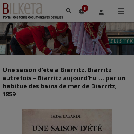
Accéder
au
fr
Changement
language
person
contenu
de
principal
langue
Une saison d’été à Biarritz. Biarritz
autrefois – Biarritz aujourd’hui… par un
habitué des bains de mer de Biarritz,
1859