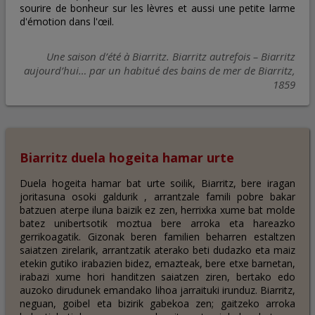
sourire de bonheur sur les lèvres et aussi une petite larme
d'émotion dans l'œil.
Une saison d’été à Biarritz. Biarritz autrefois – Biarritz
aujourd’hui… par un habitué des bains de mer de Biarritz,
1859
Biarritz duela hogeita hamar urte
Duela hogeita hamar bat urte soilik, Biarritz, bere iragan
joritasuna osoki galdurik , arrantzale famili pobre bakar
batzuen aterpe iluna baizik ez zen, herrixka xume bat molde
batez unibertsotik moztua bere arroka eta hareazko
gerrikoagatik. Gizonak beren familien beharren estaltzen
saiatzen zirelarik, arrantzatik aterako beti dudazko eta maiz
etekin gutiko irabazien bidez, emazteak, bere etxe barnetan,
irabazi xume hori handitzen saiatzen ziren, bertako edo
auzoko dirudunek emandako lihoa jarraituki irunduz. Biarritz,
neguan, goibel eta bizirik gabekoa zen; gaitzeko arroka