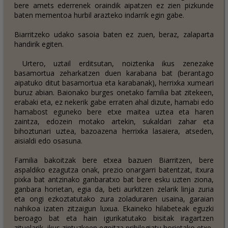
bere amets ederrenek oraindik aipatzen ez zien pizkunde
baten mementoa hurbil arazteko indarrik egin gabe.
Biarritzeko udako sasoia baten ez zuen, beraz, zalaparta
handirik egiten.
Urtero, uztail erditsutan, noiztenka ikus zenezake
basamortua zeharkatzen duen karabana bat (berantago
aipatuko ditut basamortua eta karabanak), herrixka xumeari
buruz abian. Baionako burges onetako familia bat zitekeen,
erabaki eta, ez nekerik gabe erraten ahal dizute, hamabi edo
hamabost eguneko bere etxe maitea uztea eta haren
zaintza, edozein motako artekin, sukaldari zahar eta
bihoztunari uztea, bazoazena herrixka lasaiera, atseden,
aisialdi edo osasuna.
Familia bakoitzak bere etxea bazuen Biarritzen, bere
aspaldiko ezagutza onak, prezio onargarri batentzat, itxura
pixka bat antzinako ganbaratxo bat bere esku uzten ziona,
ganbara horietan, egia da, beti aurkitzen zelarik linja zuria
eta ongi ezkoztatutako zura zoladuraren usaina, garaian
nahikoa izaten zitzaigun luxua. Ekaineko hilabeteak eguzki
beroago bat eta hain igurikatutako bisitak iragartzen
zituelarik, ikus zintuzkeen egoitza pribilegiatu horietako etxe-