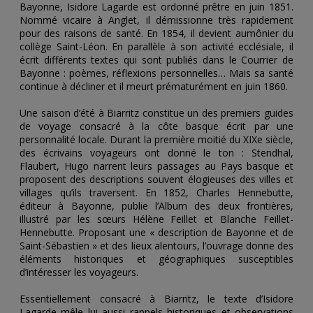
Bayonne, Isidore Lagarde est ordonné prêtre en juin 1851.
Nommé vicaire à Anglet, il démissionne très rapidement
pour des raisons de santé. En 1854, il devient aumônier du
collège Saint-Léon. En parallèle à son activité ecclésiale, il
écrit différents textes qui sont publiés dans le Courrier de
Bayonne : poèmes, réflexions personnelles… Mais sa santé
continue à décliner et il meurt prématurément en juin 1860.
Une saison d’été à Biarritz constitue un des premiers guides
de voyage consacré à la côte basque écrit par une
personnalité locale. Durant la première moitié du XIXe siècle,
des écrivains voyageurs ont donné le ton : Stendhal,
Flaubert, Hugo narrent leurs passages au Pays basque et
proposent des descriptions souvent élogieuses des villes et
villages qu’ils traversent. En 1852, Charles Hennebutte,
éditeur à Bayonne, publie l’Album des deux frontières,
illustré par les sœurs Hélène Feillet et Blanche Feillet-
Hennebutte. Proposant une « description de Bayonne et de
Saint-Sébastien » et des lieux alentours, l’ouvrage donne des
éléments historiques et géographiques susceptibles
d’intéresser les voyageurs.
Essentiellement consacré à Biarritz, le texte d’Isidore
Lagarde mêle lui aussi rappels historiques et observations