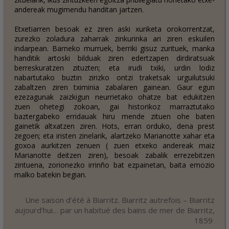
andereak mugimendu handitan jartzen.
Etxetiarren besoak ez ziren aski xuriketa orokorrentzat,
zurezko zoladura zaharrak zinkurinka ari ziren eskuilen
indarpean. Barneko murruek, berriki gisuz zurituek, manka
handitik artoski bilduak ziren edertzapen dirdiratsuak
berreskuratzen zituzten; eta irudi txiki, urdin lodiz
nabartutako buztin zirizko ontzi traketsak urguilutsuki
zabaltzen ziren tximinia zabalaren gainean. Gaur egun
ezezagunak zaizkigun neurrietako ohatze bat edukitzen
zuen ohetegi zokoan, gai historikoz marraztutako
baztergabeko erridauak hiru mende zituen ohe baten
gainetik altxatzen ziren. Hots, erran orduko, dena prest
zegoen; eta iristen zinelarik, alartzeko Marianotte xahar eta
goxoa aurkitzen zenuen ( zuen etxeko andereak maiz
Marianotte deitzen ziren), besoak zabalik errezebitzen
zintuena, zorionezko irrinño bat ezpainetan, baita emozio
malko batekin begian.
Une saison d’été à Biarritz. Biarritz autrefois – Biarritz
aujourd’hui… par un habitué des bains de mer de Biarritz,
1859