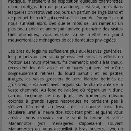
modique, mettaient à sa disposition quelques chambrettes
d'une configuration un peu antique, c'est vrai, mais dans
lesquelles on retrouvait toujours un parfum de linge blanc et
de parquet bien ciré qui constituait le luxe de l'époque et qui
nous suffisait alors. Dès que le mois de juin ramenait un
plus beau soleil et annonçait l'arrivée prochaine des visites
tant attendues, vous eussiez vu se mettre en grand
mouvement les ménagères de ces demeures privilégiées.
Les bras du logis ne suffisaient plus aux lessives générales,
les parquets un peu vieux gémissaient sous les efforts du
frottoir. Les murs intérieurs, fraîchement blanchis à la chaux,
recevaient les éclatantes enluminures qui venaient d'être
soigneusement retirées du lourd bahut ; et les petites
images, les vases grossiers de terre blanche bariolés de
gros bleu, s'étalaient avec orgueil sur le chambranle de la
vaste cheminée. Au fond de l'alcôve où régnait un lit d'une
carrure inconnue de nos jours, les immenses rideaux
coloriés à grands sujets historiques ne tardaient pas à
s'élever fièrement au-dessus de la couche trois fois
séculaire. Bref, à l'heure dite, tout était prêt ; et quand vous
arriviez, vous trouviez sur le seuil la bonne et vieille
Mariannotte (vos ménagères s'appelaient souvent
Mariannotte) qui vous accueillait à bras ouverts, avec un